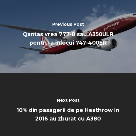
Previous Post
Qantas vrea 777-8 sau A350ULR
pentru a inlocui 747-400ER
Next Post
10% din pasagerii de pe Heathrow in
2016 au zburat cu A380