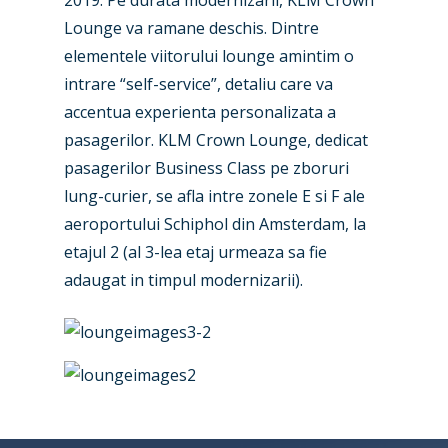
2019. Pe durata modernizarii, KLM Crown
Airshows
Accidents / Incidents
Lounge va ramane deschis. Dintre
elementele viitorului lounge amintim o
Business Jets
Dubai 2025
intrare “self-service”, detaliu care va
Paris 2025
Military
accentua experienta personalizata a
pasagerilor. KLM Crown Lounge, dedicat
Farnborough 2024
Trip Reports
pasagerilor Business Class pe zboruri
Paris 2023
Marketplace
lung-curier, se afla intre zonele E si F ale
aeroportului Schiphol din Amsterdam, la
Farnborough 2022
Jobs
etajul 2 (al 3-lea etaj urmeaza sa fie
Dubai 2019
Contact
adaugat in timpul modernizarii).
Paris 2019