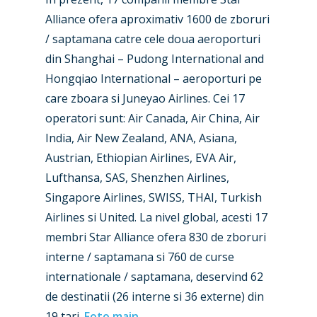
Alliance ofera aproximativ 1600 de zboruri
/ saptamana catre cele doua aeroporturi
New Routes
din Shanghai – Pudong International and
Hongqiao International – aeroporturi pe
Industry
care zboara si Juneyao Airlines. Cei 17
Airshows
Accidents / Incidents
operatori sunt: Air Canada, Air China, Air
India, Air New Zealand, ANA, Asiana,
Business Jets
Dubai 2025
Austrian, Ethiopian Airlines, EVA Air,
Paris 2025
Military
Lufthansa, SAS, Shenzhen Airlines,
Singapore Airlines, SWISS, THAI, Turkish
Farnborough 2024
Trip Reports
Airlines si United. La nivel global, acesti 17
Paris 2023
Marketplace
membri Star Alliance ofera 830 de zboruri
interne / saptamana si 760 de curse
Farnborough 2022
Jobs
internationale / saptamana, deservind 62
Dubai 2019
Contact
de destinatii (26 interne si 36 externe) din
Paris 2019
19 tari.
Foto main
.