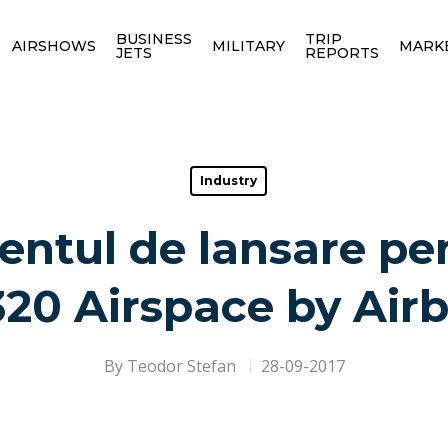
BUSINESS
TRIP
AIRSHOWS
MILITARY
MARK
JETS
REPORTS
Industry
ientul de lansare p
20 Airspace by Air
By
Teodor Stefan
28-09-2017