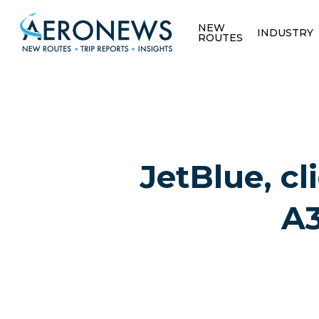
NEW
INDUSTRY
ROUTES
JetBlue, cl
A3
Hit enter to search or ESC to close