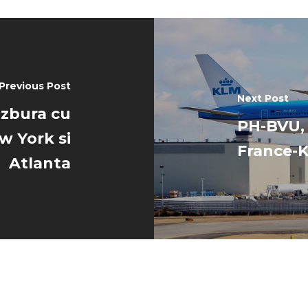
Previous Post
Next Post
a zbura cu
PH-BVU, 
w York si
France-KL
Atlanta