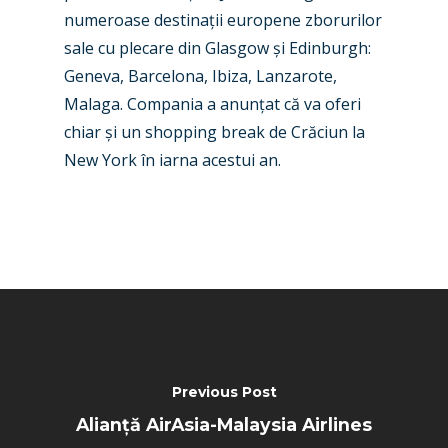
numeroase destina
ț
ii e
uropene zborurilor
Paris 2025
Military
sale cu plecare din Glasgow
ș
i Edinburgh
:
Farnborough 2024
Trip Reports
Geneva, Barcelona, Ibiza, Lanzarote,
Malaga. Compania a anun
ț
at că va oferi
Paris 2023
Marketplace
chiar
ș
i un shopping break de Crăciun la
Farnborough 2022
New York în iarna acestui an.
Jobs
Dubai 2019
Contact
Paris 2019
Previous Post
Alianță AirAsia-Malaysia Airlines