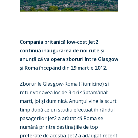
Compania britanic
ă low-cost Jet2
continuă inaugurarea de noi rute
ș
i
anun
ț
ă că va opera zboruri între Glasgow
ș
i Roma începând din 29 martie 2012.
Zborurile Glasgow-Roma (Fiumicino)
ș
i
retur vor
avea loc de 3 ori săptămânal
:
New Routes
mar
ț
i, joi
ș
i duminică. Anun
ț
ul vine la scurt
Industry
timp după ce un studiu efectuat în rândul
pasagerilor Jet2 a arătat că Roma se
Airshows
Accidents / Incidents
numără printre destina
ț
iile de top
Business Jets
Dubai 2025
preferate de ace
ș
tia. Jet2 a adăugat recent