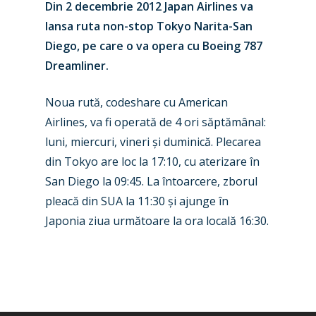
Din 2 decembrie 2012 Japan Airlines va
lansa ruta non-stop Tokyo Narita-San
Diego, pe care o va opera cu Boeing 787
Dreamliner.
Noua rută, codeshare cu American
New Routes
Airlines, va fi operată de 4 ori săptămânal:
luni, miercuri, vineri și duminică. Plecarea
Industry
din Tokyo are loc la 17:10, cu aterizare în
Airshows
Accidents / Incidents
San Diego la 09:45. La întoarcere, zborul
pleacă din SUA la 11:30 și ajunge în
Business Jets
Dubai 2025
Japonia ziua următoare la ora locală 16:30.
Paris 2025
Military
Farnborough 2024
Trip Reports
Paris 2023
Marketplace