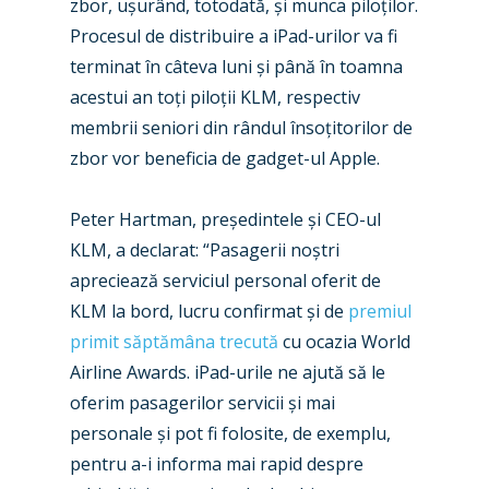
zbor, ușurând, totodată, și munca piloților.
Procesul de distribuire a iPad-urilor va fi
terminat în câteva luni și până în toamna
acestui an toți piloții KLM, respectiv
membrii seniori din rândul însoțitorilor de
New Routes
zbor vor beneficia de gadget-ul Apple.
Industry
Peter Hartman, președintele și CEO-ul
Airshows
Accidents / Incidents
KLM, a declarat: “Pasagerii noștri
Business Jets
Dubai 2025
apreciează serviciul personal oferit de
KLM la bord, lucru confirmat și de
premiul
Paris 2025
Military
primit săptămâna trecută
cu ocazia World
Farnborough 2024
Trip Reports
Airline Awards. iPad-urile ne ajută să le
oferim pasagerilor servicii și mai
Paris 2023
Marketplace
personale și pot fi folosite, de exemplu,
Farnborough 2022
Jobs
pentru a-i informa mai rapid despre