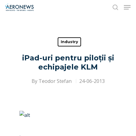
Hit enter to search or ESC to close
Industry
iPad-uri pentru piloții și
echipajele KLM
By
Teodor Stefan
24-06-2013