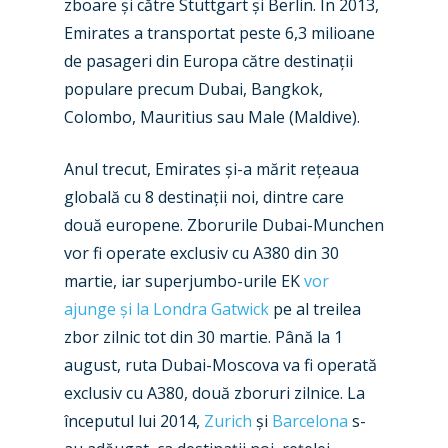
zboare și către Stuttgart și Berlin. În 2013,
Emirates a transportat peste 6,3 milioane
de pasageri din Europa către destinații
populare precum Dubai, Bangkok,
Colombo, Mauritius sau Male (Maldive).
New Routes
Anul trecut, Emirates și-a mărit rețeaua
Industry
globală cu 8 destinații noi, dintre care
Airshows
Accidents / Incidents
două europene. Zborurile Dubai-Munchen
vor fi operate exclusiv cu A380 din 30
Business Jets
Dubai 2025
martie, iar superjumbo-urile EK
vor
Paris 2025
Military
ajunge și la Londra Gatwick
pe al treilea
zbor zilnic tot din 30 martie. Până la 1
Farnborough 2024
Trip Reports
august, ruta Dubai-Moscova va fi operată
Paris 2023
exclusiv cu A380, două zboruri zilnice. La
Marketplace
începutul lui 2014,
Zurich
și
Barcelona
s-
Farnborough 2022
Jobs