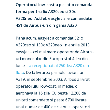
Operatorul low-cost a plasat o comanda
ferma pentru 6x A320ceo si 30x
A320neo. Astfel, easyJet are comandate
451 de Airbus-uri din gama A320.
Pana acum, easyJet a comandat 321x
A320ceo si 130x A320neo. In aprilie 2015,
easyJet – cel mai mare operator de Airbus-
uri monocular din Europa si al 4-lea din
New Routes
lume –
a receptionat al 250-lea A320 din
flota
. De la livrarea primului avion, un
Industry
A319, in septembrie 2003, Airbus a livrat
Airshows
operatorului low-cost, in medie, o
Accidents / Incidents
aeronava la 16 zile. Cu peste 12.200 de
Business Jets
Dubai 2025
unitati comandate si peste 6700 livrate
Paris 2025
unui numar de 400 de clienti si operatori
Military