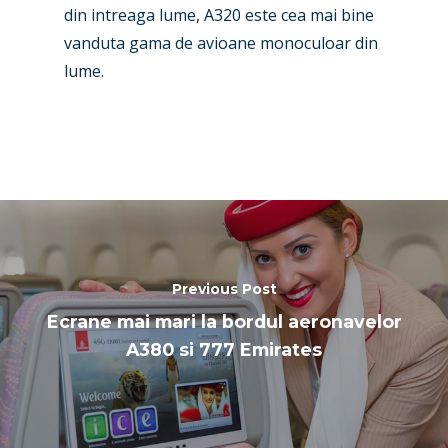
din intreaga lume, A320 este cea mai bine
Farnborough 2024
Trip Reports
vanduta gama de avioane monoculoar din
Paris 2023
lume.
Marketplace
Farnborough 2022
Jobs
Dubai 2019
Contact
Paris 2019
Previous Post
Ecrane mai mari la bordul aeronavelor
A380 si 777 Emirates