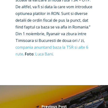
scoate la vanzare si noua ruta TSR – OTP.
Business Jets
Dubai 2025
De altfel, va fi si data la care vom introduce
optiunea platilor in RON. Sunt si diverse
Paris 2025
Military
detalii de ordin fiscal de pus la punct, dat
Farnborough 2024
Trip Reports
fiind faptul ca baza se va afla in Romania.”
Din 1 noiembrie, Ryanair va zbura intre
Paris 2023
Marketplace
Timisoara si Bucuresti de doua ori / zi,
Farnborough 2022
Jobs
compania anuntand baza la TSR si alte 6
Dubai 2019
rute
.
Foto
:
Luca Bani
.
Contact
Paris 2019
Previous Post