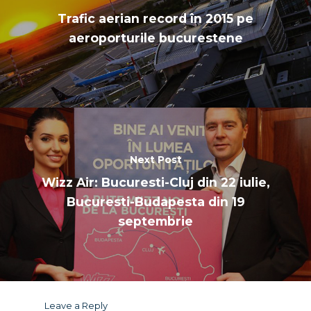
Trafic aerian record în 2015 pe
aeroporturile bucurestene
Next Post
Wizz Air: Bucuresti-Cluj din 22 iulie,
Bucuresti-Budapesta din 19
septembrie
Leave a Reply