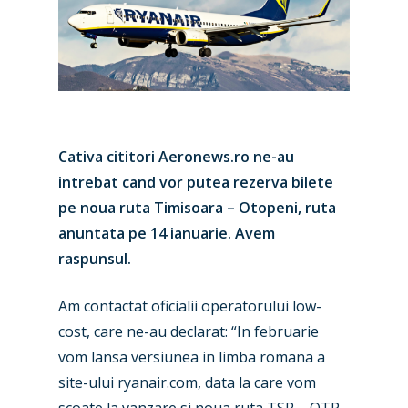
Cativa cititori Aeronews.ro ne-au
intrebat cand vor putea rezerva bilete
pe noua ruta Timisoara – Otopeni, ruta
anuntata pe 14 ianuarie. Avem
raspunsul.
Am contactat oficialii operatorului low-
New Routes
cost, care ne-au declarat: “In februarie
Industry
vom lansa versiunea in limba romana a
site-ului ryanair.com, data la care vom
Airshows
Accidents / Incidents