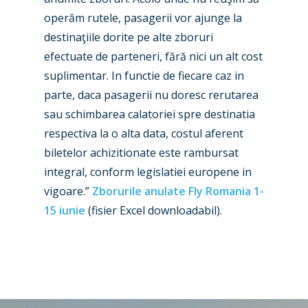
Airshows
Accidents / Incidents
operăm rutele, pasagerii vor ajunge la
destinaţiile dorite pe alte zboruri
Business Jets
Dubai 2025
efectuate de parteneri, fără nici un alt cost
Paris 2025
Military
suplimentar. In functie de fiecare caz in
parte, daca pasagerii nu doresc rerutarea
Farnborough 2024
Trip Reports
sau schimbarea calatoriei spre destinatia
Paris 2023
Marketplace
respectiva la o alta data, costul aferent
biletelor achizitionate este rambursat
Farnborough 2022
Jobs
integral, conform legislatiei europene in
Dubai 2019
Contact
vigoare.”
Zborurile anulate Fly Romania 1-
Paris 2019
15 iunie
(fisier Excel downloadabil).