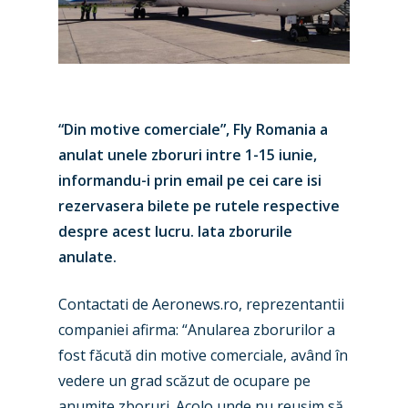
“Din motive comerciale”, Fly Romania a
anulat unele zboruri intre 1-15 iunie,
informandu-i prin email pe cei care isi
rezervasera bilete pe rutele respective
despre acest lucru. Iata zborurile
anulate.
Contactati de Aeronews.ro, reprezentantii
companiei afirma: “Anularea zborurilor a
New Routes
fost făcută din motive comerciale, având în
vedere un grad scăzut de ocupare pe
Industry
anumite zboruri. Acolo unde nu reuşim să