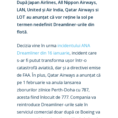
După Japan Airlines, All Nippon Airways,
LAN, United și Air India, Qatar Airways si
LOT au anunțat că vor reține la sol pe
termen nedefinit Dreamliner-urile din
flotă.
Decizia vine în urma
incidentului ANA
Dreamliner din 16 ianuarie
, incident care
s-ar fi putut transforma ușor într-o
catastrofă aviatică, dar și a directivei emise
de FAA. În plus, Qatar Airways a anunțat că
New Routes
pe 1 februarie va anula lansarea
Industry
zborurilor zilnice Perth-Doha cu 787,
acesta fiind înlocuit de 777. Compania va
Airshows
Accidents / Incidents
reintroduce Dreamliner-urile sale în
Business Jets
Dubai 2025
serviciul comercial doar după ce Boeing va