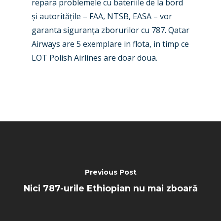
repara problemele cu bateriile de la bord
Paris 2025
Military
și autoritățile – FAA, NTSB, EASA – vor
Farnborough 2024
Trip Reports
garanta siguranța zborurilor cu 787. Qatar
Airways are 5 exemplare in flota, in timp ce
Paris 2023
Marketplace
LOT Polish Airlines are doar doua.
Farnborough 2022
Jobs
Dubai 2019
Contact
Paris 2019
Previous Post
Nici 787-urile Ethiopian nu mai zboară