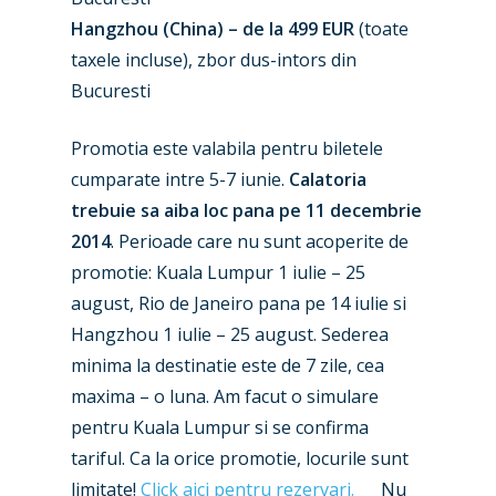
Hangzhou (China) – de la 499 EUR
(toate
taxele incluse), zbor dus-intors din
Bucuresti
New Routes
Promotia este valabila pentru biletele
Industry
cumparate intre 5-7 iunie.
Calatoria
trebuie sa aiba loc pana pe 11 decembrie
Airshows
Accidents / Incidents
2014
. Perioade care nu sunt acoperite de
Business Jets
Dubai 2025
promotie: Kuala Lumpur
1 iulie – 25
august
, Rio de Janeiro
pana pe 14 iulie
si
Paris 2025
Military
Hangzhou
1 iulie – 25 august
. Sederea
Farnborough 2024
Trip Reports
minima la destinatie este de 7 zile, cea
maxima – o luna. Am facut o simulare
Paris 2023
Marketplace
pentru Kuala Lumpur si se confirma
Farnborough 2022
Jobs
tariful. Ca la orice promotie, locurile sunt
Dubai 2019
limitate!
Click aici pentru rezervari.
Nu