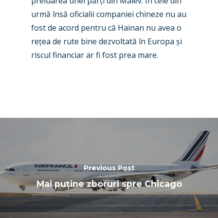
preluarea unei păr
ț
i din Malev. În cele din
Paris 2025
Military
urmă însă oficialii companiei chineze nu
au
Farnborough 2024
Trip Reports
fost de acord pentru că Hainan nu avea o
re
ț
ea de rute bine dezvoltată în Europa
ș
i
Paris 2023
Marketplace
riscul financiar ar fi fost prea mare.
Farnborough 2022
Jobs
Dubai 2019
Contact
Paris 2019
Previous Post
Mai puține zboruri spre Chicago