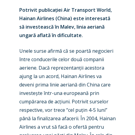
Potrivit publica
ț
iei Air Transport World,
Hainan Airlines (China) este interesată
să investească în Malev, linia aeriană
ungară aflată în dificultate.
Unele surse afirmă că se poartă negocieri
între conducerile celor două companii
aeriene. Dacă reprezentan
ț
ii acestora
ajung la un acord, Hainan Airlines va
deveni prima linie aeriană din China care
New Routes
investe
ș
te într-una europeană pri
n
Industry
cumpărarea de ac
ț
iuni. Potrivit surselor
respective, vor trece “cel pu
ț
in 4-5 luni”
Airshows
Accidents / Incidents
până la finalizarea afacerii. În 2004, Hainan
Business Jets
Dubai 2025
Airlines a vrut să facă o ofertă pentru