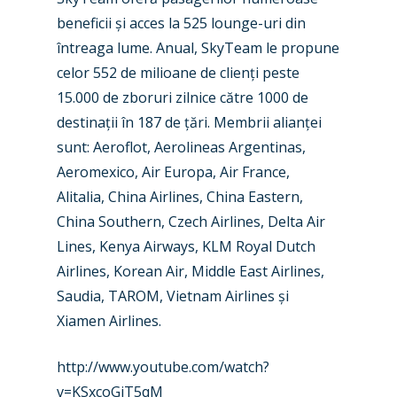
New Routes
beneficii și acces la 525 lounge-uri din
Industry
întreaga lume. Anual, SkyTeam le propune
celor 552 de milioane de clienți peste
Airshows
Accidents / Incidents
15.000 de zboruri zilnice către 1000 de
Business Jets
Dubai 2025
destinații în 187 de țări. Membrii alianței
sunt: Aeroflot, Aerolineas Argentinas,
Paris 2025
Military
Aeromexico, Air Europa, Air France,
Farnborough 2024
Trip Reports
Alitalia, China Airlines, China Eastern,
China Southern, Czech Airlines, Delta Air
Paris 2023
Marketplace
Lines, Kenya Airways, KLM Royal Dutch
Farnborough 2022
Jobs
Airlines, Korean Air, Middle East Airlines,
Dubai 2019
Saudia, TAROM, Vietnam Airlines și
Contact
Xiamen Airlines.
Paris 2019
http://www.youtube.com/watch?
v=KSxcoGiT5qM