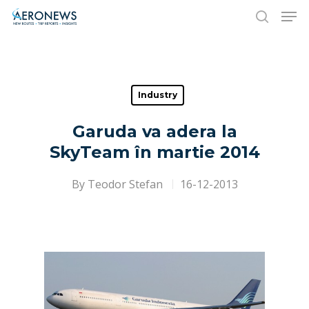
Hit enter to search or ESC to close
Industry
Garuda va adera la
SkyTeam în martie 2014
By
Teodor Stefan
16-12-2013