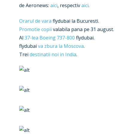
Jobs
de Aeronews:
aici
, respectiv
aici
.
Dubai 2019
Contact
Orarul de vara
flydubai la Bucuresti.
Paris 2019
Promotie copii
valabila pana pe 31 august.
Al
37-lea Boeing 737-800
flydubai.
flydubai
va zbura la Moscova
.
Trei
destinatii noi in India
.