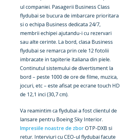
ul companiei. Pasagerii Business Class
flydubai se bucura de imbarcare prioritara
si o echipa Business dedicata 24/7,
membrii echipei ajutandu-i cu rezervari
sau alte cerinte. La bord, clasa Business
New Routes
flydubai se remarca prin cele 12 fotolii
imbracate in tapiterie italiana din piele.
Industry
Continutul sistemului de divertisment la
Airshows
Accidents / Incidents
bord – peste 1000 de ore de filme, muzica,
jocuri, etc – este afisat pe ecrane touch HD
Business Jets
Dubai 2025
de 12,1 inci (30,7 cm).
Paris 2025
Military
Va reamintim ca flydubai a fost clientul de
Farnborough 2024
Trip Reports
lansare pentru Boeing Sky Interior.
Paris 2023
Impresiile noastre de zbor
OTP-DXB si
Marketplace
retur. Interviuri cu CEO-ul flydubai facute
Farnborough 2022