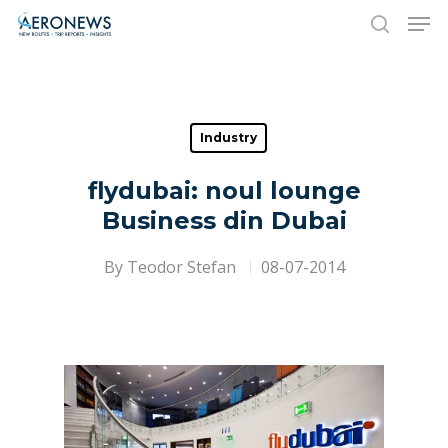
Hit enter to search or ESC to close
Industry
flydubai: noul lounge
Business din Dubai
By
Teodor Stefan
08-07-2014