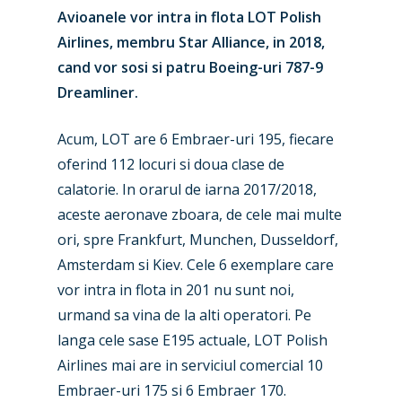
Avioanele vor intra in flota LOT Polish
Airlines, membru Star Alliance, in 2018,
cand vor sosi si patru Boeing-uri 787-9
Dreamliner.
Acum, LOT are 6 Embraer-uri 195, fiecare
oferind 112 locuri si doua clase de
calatorie. In orarul de iarna 2017/2018,
New Routes
aceste aeronave zboara, de cele mai multe
Industry
ori, spre Frankfurt, Munchen, Dusseldorf,
Amsterdam si Kiev. Cele 6 exemplare care
Airshows
Accidents / Incidents
vor intra in flota in 201 nu sunt noi,
Business Jets
urmand sa vina de la alti operatori. Pe
Dubai 2025
langa cele sase E195 actuale, LOT Polish
Paris 2025
Military
Airlines mai are in serviciul comercial 10
Farnborough 2024
Embraer-uri 175 si 6 Embraer 170.
Trip Reports