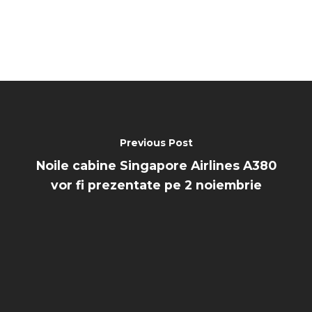
Paris 2023
Marketplace
Farnborough 2022
Jobs
Dubai 2019
Contact
Paris 2019
Previous Post
Noile cabine Singapore Airlines A380
vor fi prezentate pe 2 noiembrie