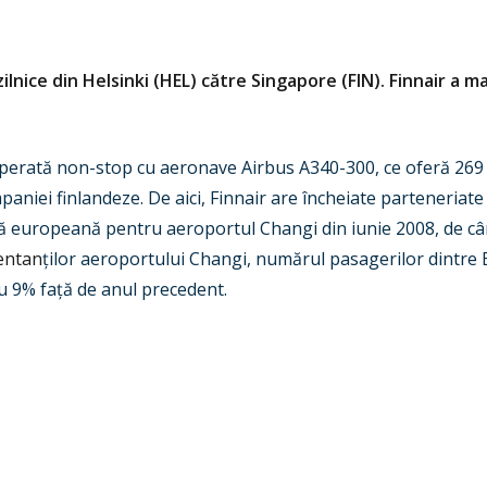
zilnice din Helsinki (HEL) către Singapore (FIN). Finnair a m
perată non-stop cu aeronave Airbus A340-300, ce oferă 269 d
mpaniei finlandeze. De aici, Finnair are încheiate parteneriat
ă europeană pentru aeroportul Changi din iunie 2008, de c
entan
ț
ilor aeroportului Changi, numărul pasagerilor dintre
cu 9% fa
ț
ă de anul precedent.