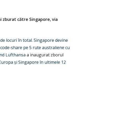
ai zburat către Singapore, via
e locuri în total. Singapore devine
e code-share pe 5 rute australiene cu
ând Lufthansa
a inaugurat zborul
 Europa
ș
i Singapore în ultimele 12