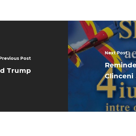
Next Post
Previous Post
Reminder
ld Trump
Clinceni