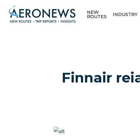
NEW
INDUSTRY
ROUTES
Finnair rei
Hit enter to search or ESC to close