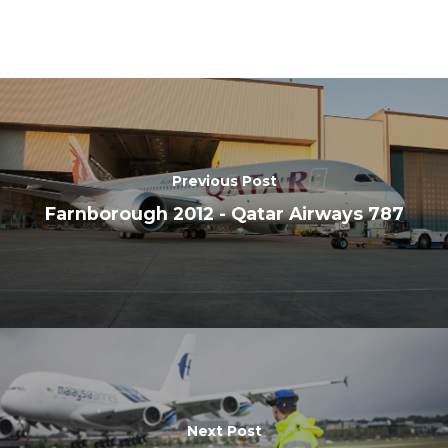
Paris 2023
Marketplace
Farnborough 2022
Jobs
Dubai 2019
Contact
Paris 2019
Previous Post
Farnborough 2012 - Qatar Airways 787
Next Post