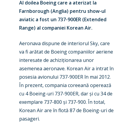
Al doilea Boeing care a aterizat la
Farnborough (Anglia) pentru show-ul
aviatic a fost un 737-900ER (Extended
Range) al companiei Korean Air.
Aeronava dispune de interiorul Sky, care
va fi arătat de Boeing companiilor aeriene
interesate de achiziționarea unor
New Routes
asemenea aeronave. Korean Air a intrat în
Industry
posesia avionului 737-900ER în mai 2012.
În prezent, compania coreeană operează
Airshows
Accidents / Incidents
cu 4 Boeing-uri 737-900ER, dar și cu 34 de
Business Jets
Dubai 2025
exemplare 737-800 și 737-900. În total,
Korean Air are în flotă 87 de Boeing-uri de
Paris 2025
Military
pasageri.
Farnborough 2024
Trip Reports