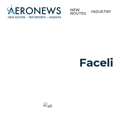
NEW
INDUSTRY
ROUTES
Facel
Hit enter to search or ESC to close