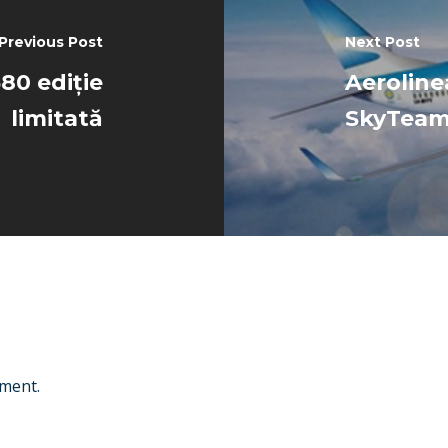
Previous Post
Next Post
80 ediție
Aeroline
limitată
SkyTea
ment.