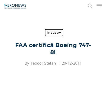
Hit enter to search or ESC to close
Industry
FAA certifică Boeing 747-
8I
By
Teodor Stefan
20-12-2011