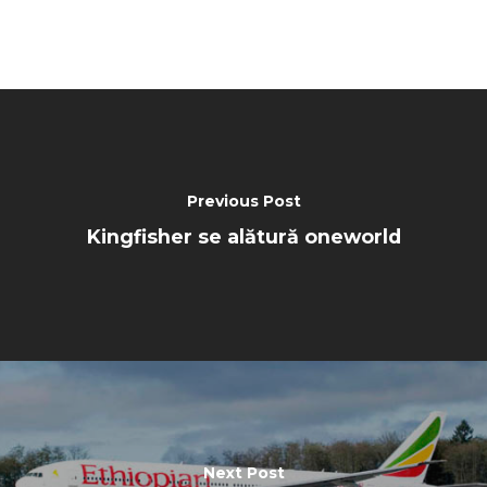
Paris 2023
Marketplace
Farnborough 2022
Jobs
Dubai 2019
Contact
Paris 2019
Previous Post
Kingfisher se alătură oneworld
Next Post