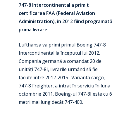
747-8 Intercontinental a primit
certificarea FAA (Federal Aviation
Administration), în 2012 fiind programată
prima livrare.
Lufthansa va primi primul Boeing 747-8
Intercontinental la începutul lui 2012.
New Routes
Compania germană a comandat 20 de
unită
ț
i 747-8I, livrările urmând să fie
Industry
făcute între 2012-2015.
Varianta cargo,
Airshows
Accidents / Incidents
747-8 Freighter, a intrat în serviciu în luna
octombrie 2011. Boeing-ul 747-8I este cu 6
Business Jets
Dubai 2025
metri mai lung decât 747-400.
Paris 2025
Military
Farnborough 2024
Trip Reports