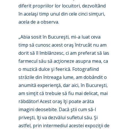
Industry
diferit propriilor lor locuitori, dezvoltând
în acelaşi timp unul din cele cinci simţuri,
Airshows
Accidents / Incidents
acela de a observa.
Business Jets
Dubai 2025
„Abia sosit în Bucureşti, mi-a luat ceva
Paris 2025
Military
timp să cunosc acest oraş întrucât nu am
Farnborough 2024
Trip Reports
dorit să îl îmblânzesc, ci am preferat să las
farmecul său să acţioneze asupra mea, ca
Paris 2023
Marketplace
o muzică dulce şi feerică. Fotografiind
Farnborough 2022
Jobs
străzile din întreaga lume, am dobândit o
Dubai 2019
anumită experienţă, dar aici, în Bucureşti,
Contact
am simţit că trebuie să fiu mai delicat, mai
Paris 2019
răbdător! Acest oraş îţi poate arăta
imagini deosebite. Dacă ştii cum să-l
priveşti, îţi va dezvălui sufletul său. Şi
astfel, prin intermediul acestei expoziţii de