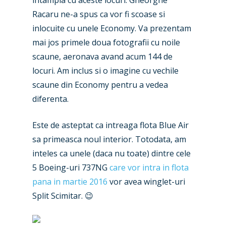
intampla cu aceste locuri. Gheorghe
Racaru ne-a spus ca vor fi scoase si
inlocuite cu unele Economy. Va prezentam
mai jos primele doua fotografii cu noile
scaune, aeronava avand acum 144 de
locuri. Am inclus si o imagine cu vechile
scaune din Economy pentru a vedea
diferenta.
Este de asteptat ca intreaga flota Blue Air
sa primeasca noul interior. Totodata, am
inteles ca unele (daca nu toate) dintre cele
5 Boeing-uri 737NG
care vor intra in flota
pana in martie 2016
vor avea winglet-uri
Split Scimitar. 😉
New Routes
Industry