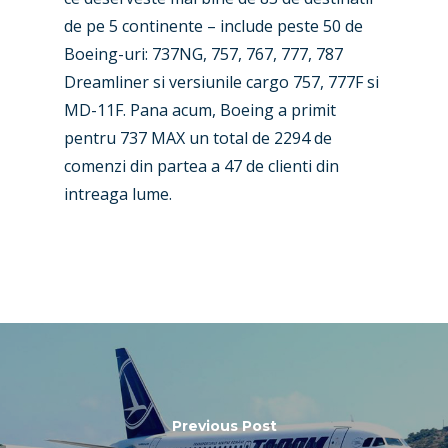
Business Jets
Dubai 2025
de pe 5 continente – include peste 50 de
Paris 2025
Military
Boeing-uri: 737NG, 757, 767, 777, 787
Dreamliner si versiunile cargo 757, 777F si
Farnborough 2024
Trip Reports
MD-11F. Pana acum, Boeing a primit
Paris 2023
Marketplace
pentru 737 MAX un total de 2294 de
comenzi din partea a 47 de clienti din
Farnborough 2022
Jobs
intreaga lume.
Dubai 2019
Contact
Paris 2019
Previous Post