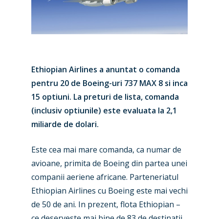
Ethiopian Airlines a anuntat o comanda
pentru 20 de Boeing-uri 737 MAX 8 si inca
15 optiuni. La preturi de lista, comanda
(inclusiv optiunile) este evaluata la 2,1
miliarde de dolari.
Este cea mai mare comanda, ca numar de
New Routes
avioane, primita de Boeing din partea unei
companii aeriene africane. Parteneriatul
Industry
Ethiopian Airlines cu Boeing este mai vechi
Airshows
Accidents / Incidents
de 50 de ani. In prezent, flota Ethiopian –
ce deserveste mai bine de 83 de destinatii