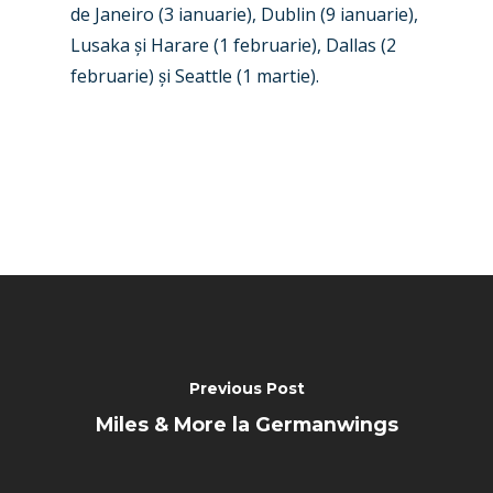
Paris 2025
Military
de Janeiro (3 ianuarie), Dublin (9 ianuarie),
Lusaka
ș
i Harare (1 februarie), Dallas (2
Farnborough 2024
Trip Reports
februarie)
ș
i Seattle (1 martie).
Paris 2023
Marketplace
Farnborough 2022
Jobs
Dubai 2019
Contact
Paris 2019
Previous Post
Miles & More la Germanwings