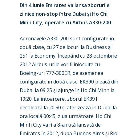
Din 4 iunie Emirates va lansa zborurile
zilnice non-stop
între Dubai
ș
i
Ho Chi
Minh City, operate cu Airbus A330-200.
Aeronavele A330-200 sunt configurate în
două clase, cu 27 de locuri la Business
ș
i
251 la Economy. Începând cu 28 octombrie
2012 Airbus-urile vor fi înlocuite cu
Boeing-uri 777-300ER, de asemenea
configurate în două clase. EK390 pleacă din
New Routes
Dubai la 09:25
ș
i ajunge în
Ho Chi Minh la
19:20. La întoarcere, zborul EK391
Industry
decolează la 20:50
ș
i aterizează în Dubai la
Airshows
Accidents / Incidents
ora locală 00:45, ziua următoare. Ho Chi
Minh City va fi a 8-a rută lansată de
Business Jets
Dubai 2025
Emirates în 2012, după Buenos Aires
ș
i Rio