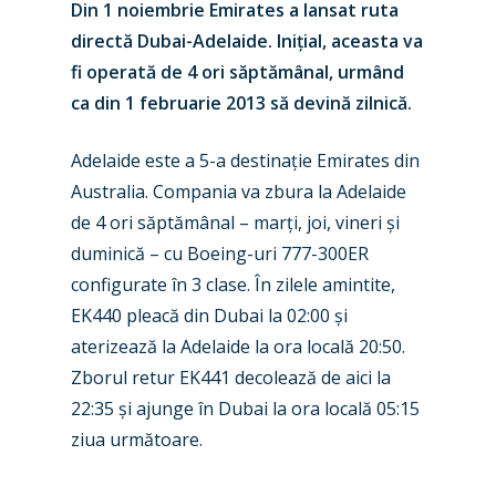
Din 1 noiembrie Emirates a lansat ruta
directă Dubai-Adelaide. Inițial, aceasta va
fi operată de 4 ori săptămânal, urmând
ca din 1 februarie 2013 să devină zilnică.
Adelaide este a 5-a destinație Emirates din
Australia. Compania va zbura la Adelaide
de 4 ori săptămânal – marți, joi, vineri și
New Routes
duminică – cu Boeing-uri 777-300ER
Industry
configurate în 3 clase. În zilele amintite,
EK440 pleacă din Dubai la 02:00 și
Airshows
Accidents / Incidents
aterizează la Adelaide la ora locală 20:50.
Business Jets
Dubai 2025
Zborul retur EK441 decolează de aici la
22:35 și ajunge în Dubai la ora locală 05:15
Paris 2025
Military
ziua următoare.
Farnborough 2024
Trip Reports