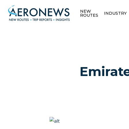
NEW
INDUSTRY
ROUTES
Emirate
Hit enter to search or ESC to close