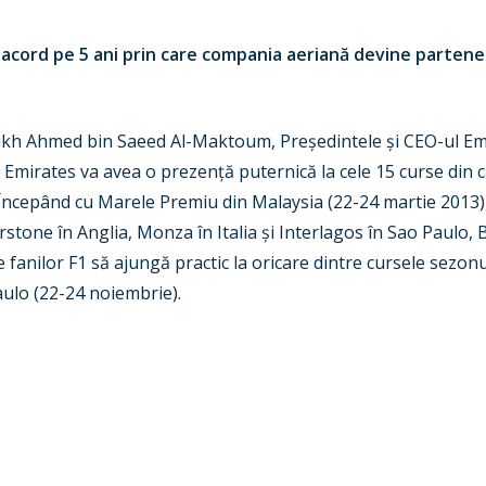
acord pe 5 ani prin care compania aeriană devine partene
ikh Ahmed bin Saeed Al-Maktoum, Președintele și CEO-ul Emi
Emirates va avea o prezență puternică la cele 15 curse din c
 Începând cu Marele Premiu din Malaysia (22-24 martie 2013),
tone în Anglia, Monza în Italia și Interlagos în Sao Paulo, Br
 fanilor F1 să ajungă practic la oricare dintre cursele sezo
aulo (22-24 noiembrie).