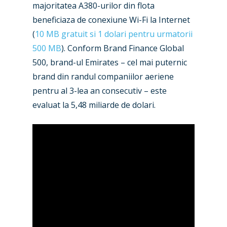
majoritatea A380-urilor din flota
New Routes
beneficiaza de conexiune Wi-Fi la Internet
Industry
(
10 MB gratuit si 1 dolari pentru urmatorii
500 MB
). Conform Brand Finance Global
Airshows
Accidents / Incidents
500, brand-ul Emirates – cel mai puternic
Business Jets
Dubai 2025
brand din randul companiilor aeriene
pentru al 3-lea an consecutiv – este
Paris 2025
Military
evaluat la 5,48 miliarde de dolari.
Farnborough 2024
Trip Reports
Paris 2023
Marketplace
Farnborough 2022
Jobs
Dubai 2019
Contact
Paris 2019