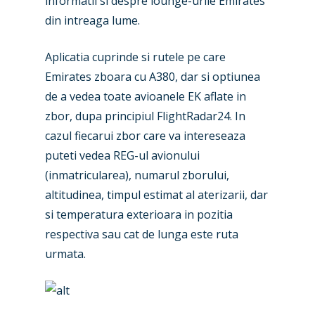
informatii si despre lounge-urile Emirates
Airshows
Accidents / Incidents
din intreaga lume.
Business Jets
Dubai 2025
Aplicatia cuprinde si rutele pe care
Paris 2025
Emirates zboara cu A380, dar si optiunea
Military
de a vedea toate avioanele EK aflate in
Farnborough 2024
Trip Reports
zbor, dupa principiul FlightRadar24. In
Paris 2023
cazul fiecarui zbor care va intereseaza
Marketplace
puteti vedea REG-ul avionului
Farnborough 2022
Jobs
(inmatricularea), numarul zborului,
Dubai 2019
altitudinea, timpul estimat al aterizarii, dar
Contact
si temperatura exterioara in pozitia
Paris 2019
respectiva sau cat de lunga este ruta
urmata.