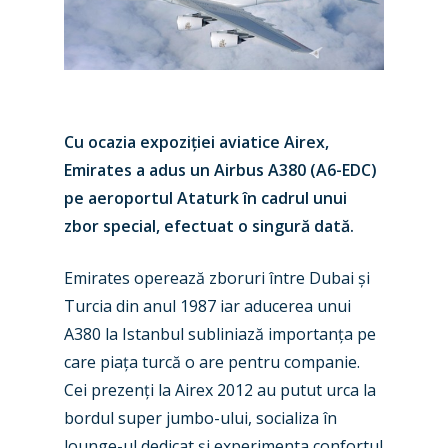
Cu ocazia expoziției aviatice Airex,
Emirates a adus un Airbus A380 (A6-EDC)
pe aeroportul Ataturk în cadrul unui
zbor special, efectuat o singură dată.
Emirates operează zboruri între Dubai și
Turcia din anul 1987 iar aducerea unui
A380 la Istanbul subliniază importanța pe
care piața turcă o are pentru companie.
Cei prezenți la Airex 2012 au putut urca la
New Routes
bordul super jumbo-ului, socializa în
lounge-ul dedicat și experimenta confortul