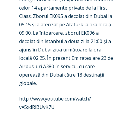
Industry
celor 14 apartamente private de la First
Airshows
Accidents / Incidents
Class. Zborul EK095 a decolat din Dubai la
05:15 și a aterizat pe Ataturk la ora locală
Business Jets
Dubai 2025
09:00. La întoarcere, zborul EK096 a
Paris 2025
Military
decolat din Istanbul a doua zi la 21:00 și a
ajuns în Dubai ziua următoare la ora
Farnborough 2024
Trip Reports
locală 02:25. În prezent Emirates are 23 de
Paris 2023
Marketplace
Airbus-uri A380 în servicu, cu care
Farnborough 2022
operează din Dubai către 18 destinații
Jobs
globale.
Dubai 2019
Contact
Paris 2019
http://www.youtube.com/watch?
v=5xdRlBUvK7U