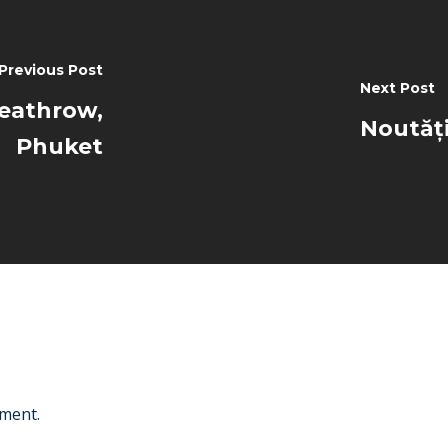
Previous Post
Next Post
Heathrow,
Noutăți
Phuket
ment.