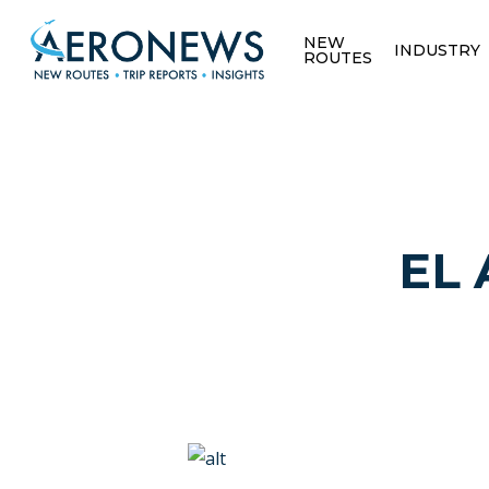
NEW
INDUSTRY
ROUTES
EL 
Hit enter to search or ESC to close