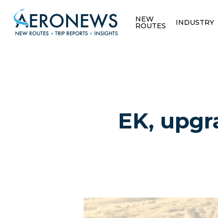
NEW
INDUSTRY
ROUTES
EK, upgr
Hit enter to search or ESC to close