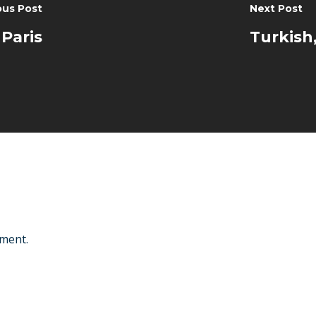
ous Post
Next Post
Paris
Turkish
ment.