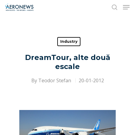
Hit enter to search or ESC to close
Industry
DreamTour, alte două
escale
By
Teodor Stefan
20-01-2012