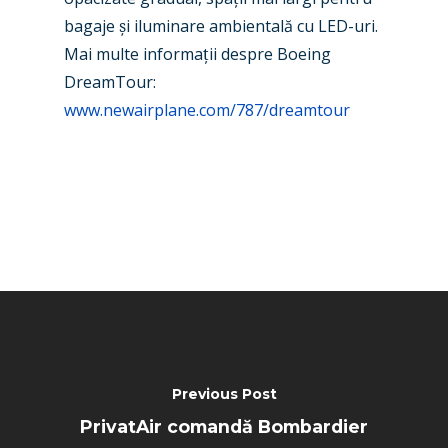
bagaje
ș
i iluminare ambientală cu LED-uri.
Paris 2025
Military
Mai multe informa
ț
ii despre Boeing
Farnborough 2024
Trip Reports
DreamTour
:
www.newairplane.com/787/dreamtour
Paris 2023
Marketplace
Farnborough 2022
Jobs
Dubai 2019
Contact
Paris 2019
Previous Post
PrivatAir comandă Bombardier