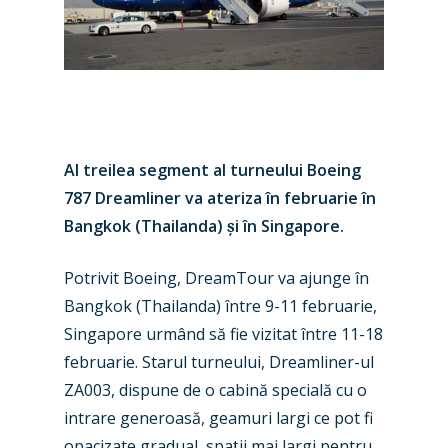
Al treilea segment al turneului Boeing
787 Dreamliner va
ateriza în februarie în
Bangkok (Thailanda)
ș
i în Singapore.
Potrivit Boeing, DreamTour va ajunge în
Bangkok (Thailanda) între 9-11 februarie,
New Routes
Singapore urmând să fie vizitat între 11-18
Industry
februarie. Starul turneului, Dreamliner-ul
ZA003, dispune de o cabină specială cu o
Airshows
Accidents / Incidents
intrare generoasă, geamuri largi ce pot fi
Business Jets
Dubai 2025
opacizate gradual, spa
ț
ii mai largi pentru