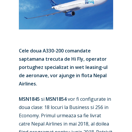
Cele doua A330-200 comandate
saptamana trecuta de Hi Fly, operator
portughez specializat in wet leasing-ul
de aeronave, vor ajunge in flota Nepal
Airlines.
MSN1845
si
MSN1854
vor fi configurate in
New Routes
doua clase: 18 locuri la Business si 256 in
Economy. Primul urmeaza sa fie livrat
Industry
catre Nepal Airlines in mai 2018, al doilea
Airshows
Accidents / Incidents
fiind programat pentru iunie 2018. Potrivit