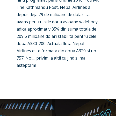
The Kathmandu Post, Nepal Airlines a
Business Jets
Dubai 2025
depus deja 79 de milioane de dolari ca
Paris 2025
Military
avans pentru cele doua avioane widebody,
adica aproximativ 35% din suma totala de
Farnborough 2024
Trip Reports
209,6 milioane dolari stabilita pentru cele
Paris 2023
Marketplace
doua A330-200. Actuala flota Nepal
Airlines este formata din doua A320 si un
Farnborough 2022
Jobs
757. Noi… privim la altii cu jind si mai
Dubai 2019
Contact
asteptam!
Paris 2019