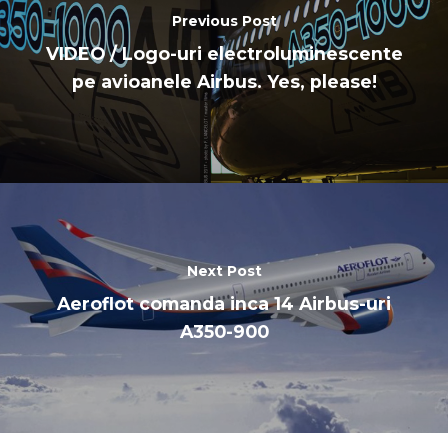
Previous Post
VIDEO / Logo-uri electroluminescente
pe avioanele Airbus. Yes, please!
Next Post
Aeroflot comanda inca 14 Airbus-uri
A350-900