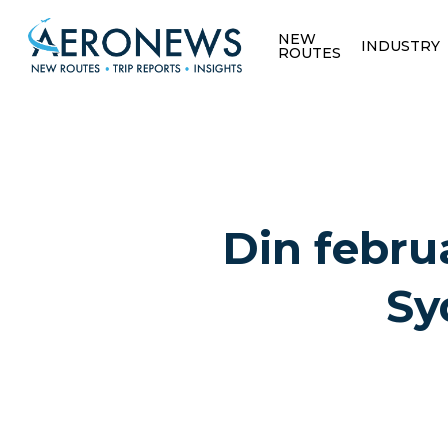
NEW
INDUSTRY
ROUTES
Din febru
Sy
Hit enter to search or ESC to close