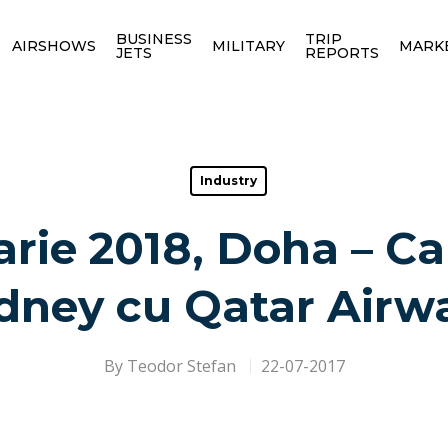
BUSINESS
TRIP
AIRSHOWS
MILITARY
MARK
JETS
REPORTS
Industry
arie 2018, Doha – Ca
dney cu Qatar Airw
By
Teodor Stefan
22-07-2017