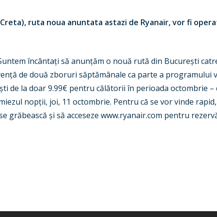
(Creta), ruta noua anuntata astazi de Ryanair, vor fi oper
“Suntem încântați să anunțăm o nouă rută din București catre
recvență de două zboruri săptămânale ca parte a programului 
ti de la doar 9.99€ pentru călătorii în perioada octombrie –
iezul nopții, joi, 11 octombrie. Pentru că se vor vinde rapid
ă se grăbească și să acceseze www.ryanair.com pentru rezervă