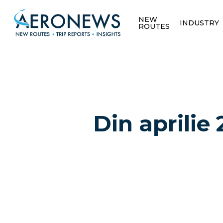
NEW
INDUSTRY
ROUTES
Din aprilie
Hit enter to search or ESC to close