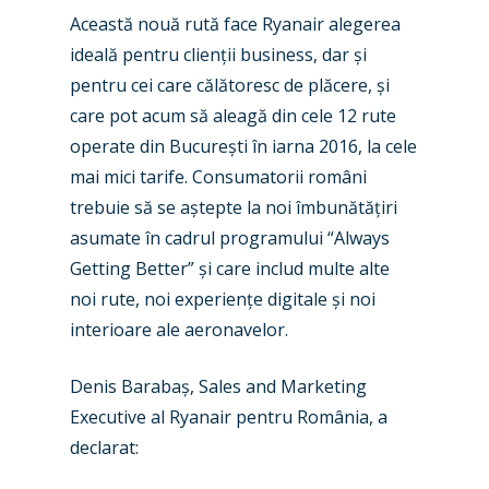
Această nouă rută face Ryanair alegerea
ideală pentru clienții business, dar și
pentru cei care călătoresc de plăcere, și
New Routes
care pot acum să aleagă din cele 12 rute
Industry
operate din București în iarna 2016, la cele
mai mici tarife. Consumatorii români
Airshows
Accidents / Incidents
trebuie să se aștepte la noi îmbunătățiri
Business Jets
Dubai 2025
asumate în cadrul programului “Always
Getting Better” și care includ multe alte
Paris 2025
Military
noi rute, noi experiențe digitale și noi
Farnborough 2024
Trip Reports
interioare ale aeronavelor.
Paris 2023
Marketplace
Denis Barabaș, Sales and Marketing
Farnborough 2022
Jobs
Executive al Ryanair pentru România, a
Dubai 2019
declarat:
Contact