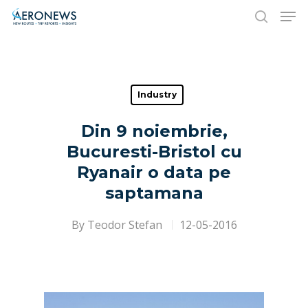
Hit enter to search or ESC to close
Industry
Din 9 noiembrie,
Bucuresti-Bristol cu
Ryanair o data pe
saptamana
By
Teodor Stefan
12-05-2016