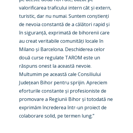
Paris 2023
Marketplace
valorificarea traficului intern cât și extern,
Farnborough 2022
Jobs
turistic, dar nu numai. Suntem conștienți
Dubai 2019
de nevoia constantă de a călători rapid și
Contact
în siguranță, exprimată de bihorenii care
Paris 2019
au creat veritabile comunități locale în
Milano și Barcelona. Deschiderea celor
două curse regulate TAROM este un
răspuns onest la această nevoie.
Multumim pe această cale Consiliului
Județean Bihor pentru sprijin. Apreciem
eforturile constante și profesioniste de
promovare a Regiunii Bihor și totodată ne
exprimăm încrederea într-un proiect de
colaborare solid, pe termen lung.”