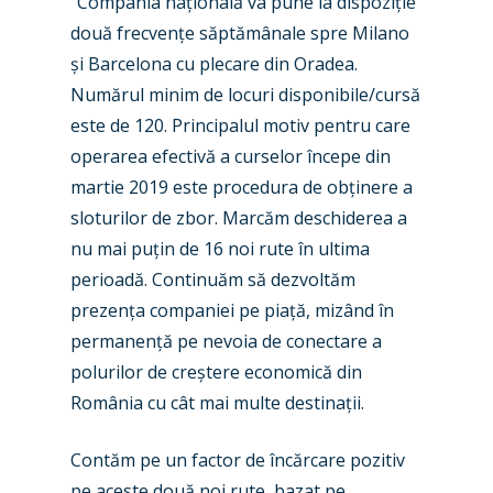
“Compania națională va pune la dispoziție
două frecvențe săptămânale spre Milano
și Barcelona cu plecare din Oradea.
Numărul minim de locuri disponibile/cursă
este de 120. Principalul motiv pentru care
operarea efectivă a curselor începe din
martie 2019 este procedura de obținere a
sloturilor de zbor. Marcăm deschiderea a
New Routes
nu mai puțin de 16 noi rute în ultima
Industry
perioadă. Continuăm să dezvoltăm
prezența companiei pe piață, mizând în
Airshows
Accidents / Incidents
permanență pe nevoia de conectare a
Business Jets
Dubai 2025
polurilor de creștere economică din
România cu cât mai multe destinații.
Paris 2025
Military
Farnborough 2024
Trip Reports
Contăm pe un factor de încărcare pozitiv
pe aceste două noi rute, bazat pe