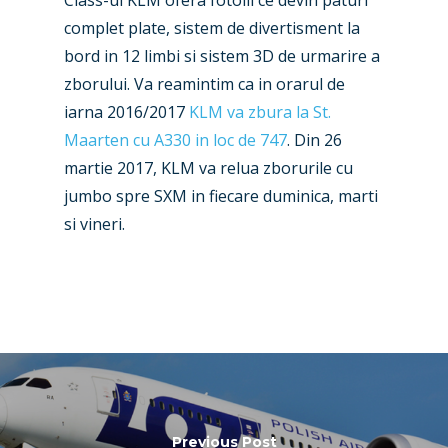
Class-ul KLM ofera fotolii ce devin paturi
Business Jets
Dubai 2025
complet plate, sistem de divertisment la
bord in 12 limbi si sistem 3D de urmarire a
Paris 2025
Military
zborului. Va reamintim ca in orarul de
Farnborough 2024
Trip Reports
iarna 2016/2017
KLM va zbura la St.
Maarten cu A330 in loc de 747
. Din 26
Paris 2023
Marketplace
martie 2017, KLM va relua zborurile cu
Farnborough 2022
Jobs
jumbo spre SXM in fiecare duminica, marti
Dubai 2019
si vineri.
Contact
Paris 2019
Previous Post