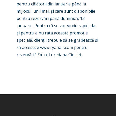
pentru călătorii din ianuarie până la
New Routes
mijlocul lunii mai, și care sunt disponibile
Industry
pentru rezervări până duminică, 13
ianuarie. Pentru că se vor vinde rapid, dar
Airshows
Accidents / Incidents
și pentru a nu rata această promoție
Business Jets
specială, clienții trebuie să se grăbească și
Dubai 2025
să acceseze www.ryanair.com pentru
Paris 2025
Military
rezervări.”
Foto
: Loredana Cioclei.
Farnborough 2024
Trip Reports
Paris 2023
Marketplace
Farnborough 2022
Jobs
Dubai 2019
Contact
Paris 2019