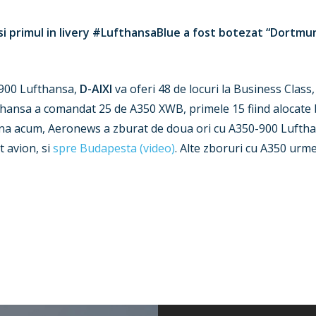
i primul in livery #LufthansaBlue a fost botezat “Dortmund”
-900 Lufthansa,
D-AIXI
va oferi 48 de locuri la Business Clas
hansa a comandat 25 de A350 XWB, primele 15 fiind alocate
Pana acum, Aeronews a zburat de doua ori cu A350-900 Lufth
t avion, si
spre Budapesta (video)
. Alte zboruri cu A350 urme