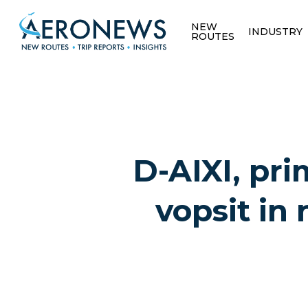
NEW
INDUSTRY
ROUTES
D-AIXI, pr
vopsit in 
Hit enter to search or ESC to close