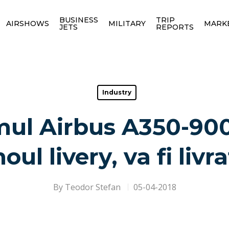
BUSINESS
TRIP
AIRSHOWS
MILITARY
MARK
JETS
REPORTS
Industry
imul Airbus A350-90
noul livery, va fi livr
By
Teodor Stefan
05-04-2018