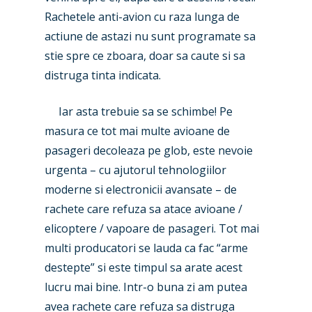
New Routes
Rachetele anti-avion cu raza lunga de
Industry
actiune de astazi nu sunt programate sa
stie spre ce zboara, doar sa caute si sa
Airshows
Accidents / Incidents
distruga tinta indicata.
Business Jets
Dubai 2025
Iar asta trebuie sa se schimbe! Pe
Paris 2025
Military
masura ce tot mai multe avioane de
Farnborough 2024
Trip Reports
pasageri decoleaza pe glob, este nevoie
urgenta – cu ajutorul tehnologiilor
Paris 2023
Marketplace
moderne si electronicii avansate – de
Farnborough 2022
Jobs
rachete care refuza sa atace avioane /
elicoptere / vapoare de pasageri. Tot mai
Dubai 2019
Contact
multi producatori se lauda ca fac “arme
Paris 2019
destepte” si este timpul sa arate acest
lucru mai bine. Intr-o buna zi am putea
avea rachete care refuza sa distruga