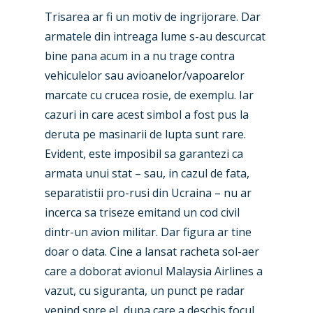
Trisarea ar fi un motiv de ingrijorare. Dar
armatele din intreaga lume s-au descurcat
bine pana acum in a nu trage contra
vehiculelor sau avioanelor/vapoarelor
marcate cu crucea rosie, de exemplu. Iar
cazuri in care acest simbol a fost pus la
deruta pe masinarii de lupta sunt rare.
Evident, este imposibil sa garantezi ca
armata unui stat – sau, in cazul de fata,
separatistii pro-rusi din Ucraina – nu ar
incerca sa triseze emitand un cod civil
dintr-un avion militar. Dar figura ar tine
doar o data. Cine a lansat racheta sol-aer
care a doborat avionul Malaysia Airlines a
vazut, cu siguranta, un punct pe radar
venind spre el, dupa care a deschis focul.