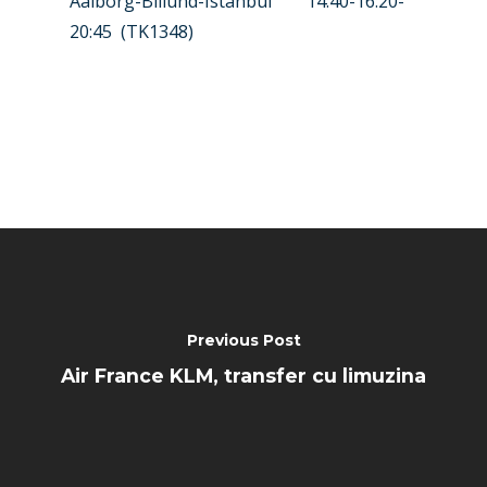
Aalborg-Billund-Istanbul
14:40-16:20-
20:45
(TK1348)
Farnborough 2024
Trip Reports
Paris 2023
Marketplace
Farnborough 2022
Jobs
Dubai 2019
Contact
Paris 2019
Previous Post
Air France KLM, transfer cu limuzina