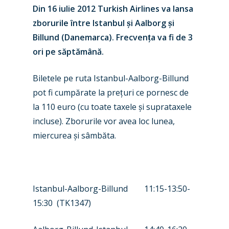
Din 16 iulie 2012 Turkish Airlines va lansa
zborurile între Istanbul
ș
i Aalborg
ș
i
Billund (Danemarca). Frecven
ț
a va fi de 3
ori pe săptămână.
Biletele pe ruta Istanbul-Aalborg-Billund
pot fi cumpărate la pre
ț
uri ce pornesc de
la 110 euro (cu toate taxele
ș
i suprataxele
incluse). Zborurile vor avea loc lunea,
miercurea
ș
i sâmbăta.
New Routes
Industry
Airshows
Accidents / Incidents
Istanbul-Aalborg-Billund
11:15-13:50-
15:30
(TK1347)
Business Jets
Dubai 2025
Paris 2025
Military