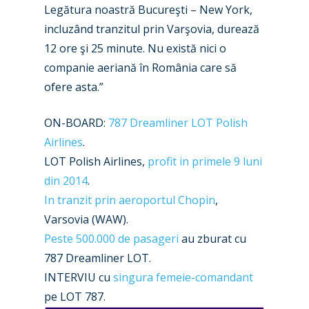
Legătura noastră Bucureşti – New York,
Business Jets
Dubai 2025
incluzând tranzitul prin Varşovia, durează
Paris 2025
Military
12 ore şi 25 minute. Nu există nici o
companie aeriană în România care să
Farnborough 2024
Trip Reports
ofere asta.”
Paris 2023
Marketplace
ON-BOARD:
787 Dreamliner LOT Polish
Farnborough 2022
Jobs
Airlines
.
Dubai 2019
LOT Polish Airlines,
profit in primele 9 luni
Contact
Paris 2019
din 2014
.
In tranzit prin aeroportul Chopin
,
Varsovia (WAW).
Peste 500.000 de pasageri
au zburat cu
787 Dreamliner LOT.
INTERVIU cu
singura femeie-comandant
pe LOT 787.