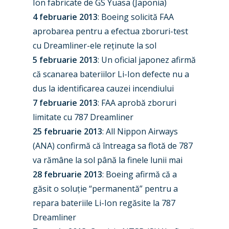
Ion fabricate de GS Yuasa (Japonia)
Paris 2025
Military
4 februarie 2013
: Boeing solicită FAA
Farnborough 2024
aprobarea pentru a efectua zboruri-test
Trip Reports
cu Dreamliner-ele reținute la sol
Paris 2023
Marketplace
5 februarie 2013
: Un oficial japonez afirmă
Farnborough 2022
că scanarea bateriilor Li-Ion defecte nu a
Jobs
dus la identificarea cauzei incendiului
Dubai 2019
Contact
7 februarie 2013
: FAA aprobă zboruri
Paris 2019
limitate cu 787 Dreamliner
25 februarie 2013
: All Nippon Airways
(ANA) confirmă că întreaga sa flotă de 787
va rămâne la sol până la finele lunii mai
28 februarie 2013
: Boeing afirmă că a
găsit o soluție “permanentă” pentru a
repara bateriile Li-Ion regăsite la 787
Dreamliner