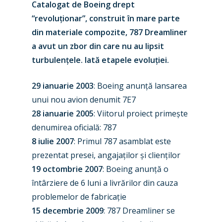
Catalogat de Boeing drept
“revoluționar”, construit în mare parte
din materiale compozite, 787 Dreamliner
a avut un zbor din care nu au lipsit
turbulențele. Iată etapele evoluției.
29 ianuarie 2003
: Boeing anunță lansarea
unui nou avion denumit 7E7
28 ianuarie 2005
: Viitorul proiect primește
denumirea oficială: 787
8 iulie 2007
: Primul 787 asamblat este
prezentat presei, angajaților și clienților
19 octombrie 2007
: Boeing anunță o
întârziere de 6 luni a livrărilor din cauza
problemelor de fabricație
15 decembrie 2009
: 787 Dreamliner se