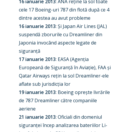
16 ianuarie 2013
: ANA reține la sol toate
cele 17 Boeing-uri 787 din flotă după ce 4
dintre acestea au avut probleme
16 ianuarie 2013
: Și Japan Air Lines (JAL)
suspendă zborurile cu Dreamliner din
Japonia invocând aspecte legate de
siguranță
17 ianuarie 2013
: EASA (Agenția
Europeană de Siguranță în Aviație), FAA și
Qatar Airways rețin la sol Dreamliner-ele
aflate sub jurisdicția lor
New Routes
19 ianuarie 2013
: Boeing oprește livrările
Industry
de 787 Dreamliner către companiile
aeriene
Airshows
Accidents / Incidents
21 ianuarie 2013
: Oficiali din domeniul
siguranței încep analizarea bateriilor Li-
Business Jets
Dubai 2025