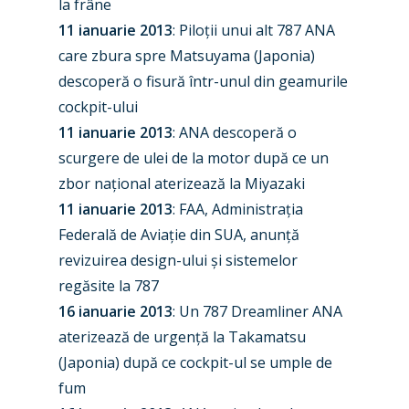
la frâne
11 ianuarie 2013
: Piloții unui alt 787 ANA
care zbura spre Matsuyama (Japonia)
descoperă o fisură într-unul din geamurile
cockpit-ului
11 ianuarie 2013
: ANA descoperă o
scurgere de ulei de la motor după ce un
zbor național aterizează la Miyazaki
11 ianuarie 2013
: FAA, Administrația
Federală de Aviație din SUA, anunță
revizuirea design-ului și sistemelor
regăsite la 787
16 ianuarie 2013
: Un 787 Dreamliner ANA
aterizează de urgență la Takamatsu
(Japonia) după ce cockpit-ul se umple de
fum