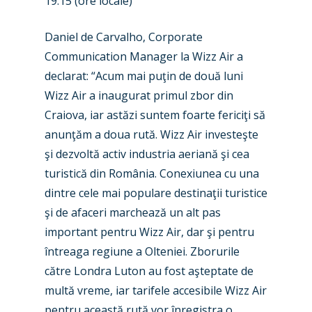
19:15 (ore locale)
Daniel de Carvalho, Corporate
Communication Manager la Wizz Air a
New Routes
declarat: “Acum mai puţin de două luni
Wizz Air a inaugurat primul zbor din
Industry
Craiova, iar astăzi suntem foarte fericiţi să
Airshows
Accidents / Incidents
anunţăm a doua rută. Wizz Air investeşte
şi dezvoltă activ industria aeriană şi cea
Business Jets
Dubai 2025
turistică din România. Conexiunea cu una
Paris 2025
Military
dintre cele mai populare destinaţii turistice
şi de afaceri marchează un alt pas
Farnborough 2024
Trip Reports
important pentru Wizz Air, dar şi pentru
Paris 2023
Marketplace
întreaga regiune a Olteniei. Zborurile
către Londra Luton au fost aşteptate de
Farnborough 2022
Jobs
multă vreme, iar tarifele accesibile Wizz Air
Dubai 2019
pentru această rută vor înregistra o