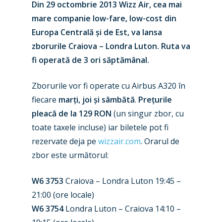
Din 29 octombrie 2013 Wizz Air, cea mai
mare companie low-fare, low-cost din
Europa Centrală și de Est, va lansa
zborurile Craiova – Londra Luton. Ruta va
fi operată de 3 ori săptămânal.
Zborurile vor fi operate cu Airbus A320 în
fiecare
marți, joi și sâmbătă
.
Prețurile
pleacă de la 129 RON
(un singur zbor, cu
toate taxele incluse) iar biletele pot fi
rezervate deja pe
wizzair.com
. Orarul de
zbor este următorul:
W6 3753
Craiova – Londra Luton 19:45 –
21:00 (ore locale)
W6 3754
Londra Luton – Craiova 14:10 –