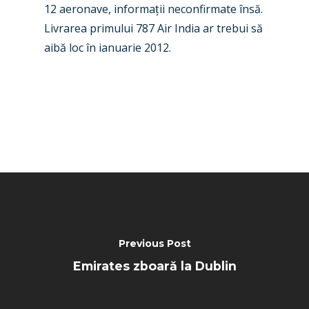
Paris 2025
Military
12 aeronave, informa
ț
ii neconfirmate însă.
Livrarea primului 787 Air India ar trebui să
Farnborough 2024
Trip Reports
aibă loc în ianuarie 2012.
Paris 2023
Marketplace
Farnborough 2022
Jobs
Dubai 2019
Contact
Paris 2019
Previous Post
Emirates zboară la Dublin