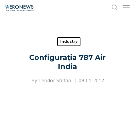
Hit enter to search or ESC to close
Industry
Configurația 787 Air
India
By
Teodor Stefan
09-01-2012