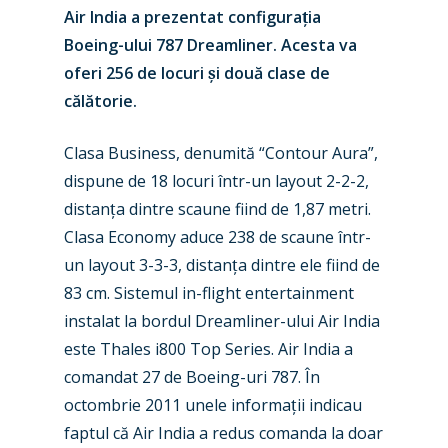
Air India a prezentat configura
ț
ia
Boeing-ului 787 Dreamliner. Acesta va
oferi 256 de locuri
ș
i două clase de
călătorie.
Clasa Business, denumită
“
Contour Aura”,
dispune de 18 locuri într-un layout 2-2-2,
distan
ț
a dintre scaune fiind de 1,87 metri.
Clasa Economy aduce 238 de scaune într-
un layout 3-3-3, distan
ț
a dintre ele fiind de
New Routes
83 cm. Sistemul in-flight entertainment
instalat la bordul Dreamliner-ului Air India
Industry
este Thales i800 Top Series. Air India a
Airshows
Accidents / Incidents
comandat 27 de Boeing-uri 787. În
octombrie 2011 unele informa
ț
ii indicau
Business Jets
Dubai 2025
faptul că Air India a redus comanda la doar