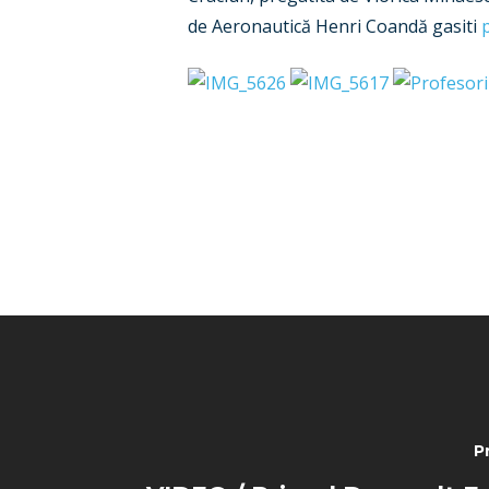
de Aeronautică Henri Coandă gasiti
P