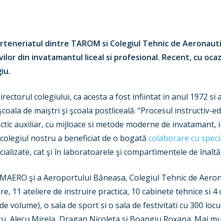
rteneriatul dintre TAROM si Colegiul Tehnic de Aeronaut
ilor din invatamantul liceal si profesional. Recent, cu ocaz
iu.
rectorul colegiului, ca acesta a fost infiintat in anul 1972 si 
 şcoala de maiştri şi şcoala postliceală. “Procesul instructiv-
dactic auxiliar, cu mijloace si metode moderne de invatamant, 
 colegiul nostru a beneficiat de o bogată
colaborare cu specia
cializate, cat şi în laboratoarele şi compartimentele de înaltă
ROMAERO şi a Aeroportului Băneasa, Colegiul Tehnic de Aero
re, 11 ateliere de instruire practica, 10 cabinete tehnice si 4
 volume), o sala de sport si o sala de festivitati cu 300 locur
cu, Alecu Mirela, Dragan Nicoleta si Boangiu Roxana. Mai mu