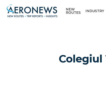
NEW
INDUSTRY
ROUTES
Colegiul
Hit enter to search or ESC to close