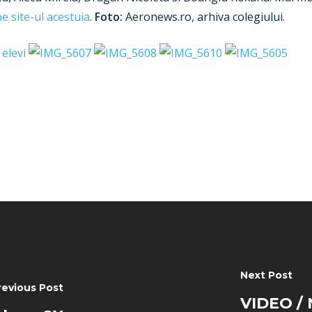
pe site-ul acestuia
.
Foto:
Aeronews.ro, arhiva colegiului.
Next Post
revious Post
VIDEO / 