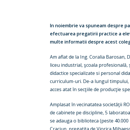
In noiembrie va spuneam despre pa
efectuarea pregatirii practice a elev
multe informatii despre acest coleg
Am aflat de la Ing. Coralia Barosan, Di
liceu industrial, şcoala profesională,
didactice specializate si personal di
curriculum-uri. De-a lungul timpului,
acces atat în secţiile de producţie spe
Amplasat în vecinatatea societăţii 
de cabinete pe discipline, 5 laboratoa
se adauga o biblioteca (peste 40.000 de
Craciun, pregatita de Viorica Mihaes