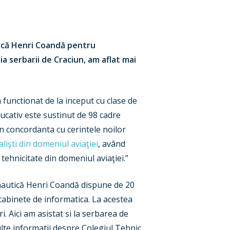
ică Henri Coandă pentru
ia serbarii de Craciun, am aflat mai
a functionat de la inceput cu clase de
educativ este sustinut de 98 cadre
in concordanta cu cerintele noilor
lişti din domeniul aviaţiei
, având
 tehnicitate din domeniul aviaţiei.”
nautică Henri Coandă dispune de 20
 cabinete de informatica. La acestea
i. Aici am asistat si la serbarea de
lte informatii despre Colegiul Tehnic