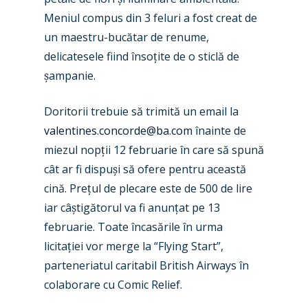
New Routes
Meniul compus din 3 feluri a fost creat de
un maestru-bucătar de renume,
Industry
delicatesele fiind înso
ț
ite de o sticlă de
Airshows
Accidents / Incidents
ș
ampanie.
Business Jets
Dubai 2025
Doritorii trebuie să trimită un email la
Paris 2025
Military
valentines.concorde@ba.com
înainte de
miezul nop
ț
ii 12 februarie în care să spună
Farnborough 2024
Trip Reports
cât ar fi dispu
ș
i să ofere pentru această
Paris 2023
Marketplace
cină. Pre
ț
ul de plecare este de 500 de lire
iar câ
ș
tigătorul va fi anun
ț
at pe 13
Farnborough 2022
Jobs
februarie. Toate încasările în urma
Dubai 2019
Contact
licita
ț
iei vor merge la
“
Flying Start”,
Paris 2019
parteneriatul caritabil British Airways în
colaborare cu Comic Relief.