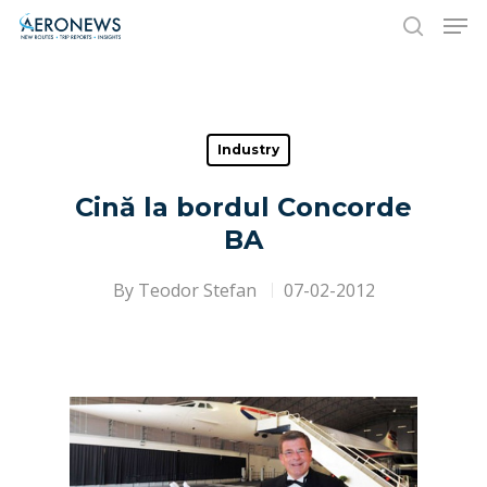
Hit enter to search or ESC to close
Industry
Cină la bordul Concorde
BA
By
Teodor Stefan
07-02-2012