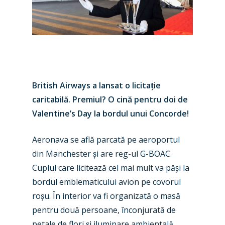
British Airways a lansat o licita
ț
ie
caritabilă. Premiul? O cină pentru doi de
Valentine’s Day
la bordul unui Concorde!
Aeronava se află parcată pe aeroportul
din Manchester
ș
i are reg-ul G-BOAC.
Cuplul care licitează cel mai mult va pă
ș
i la
bordul emblematicului avion pe covorul
ro
ș
u. În interior va fi organizată o masă
pentru două persoane, înconjurată de
petale de flori
ș
i iluminare ambientală.