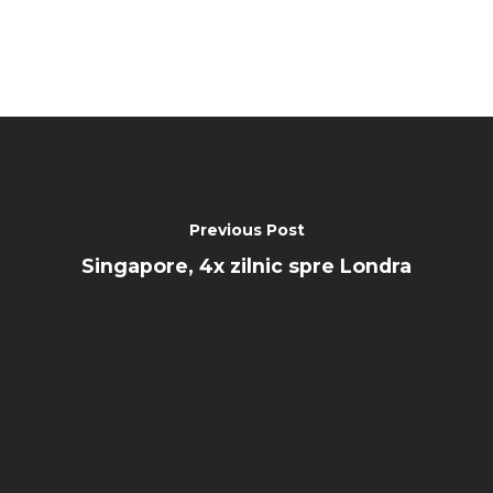
Paris 2023
Marketplace
Farnborough 2022
Jobs
Dubai 2019
Contact
Paris 2019
Previous Post
Singapore, 4x zilnic spre Londra