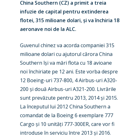
China Southern (CZ) a primit a treia
infuzie de capital pentru extinderea
flotei, 315 milioane dolari, și va închiria 18
aeronave noi de la ALC.
Guvenul chinez va acorda companiei 315
milioane dolari cu ajutorul cărora China
Southern își va mări flota cu 18 avioane
New Routes
noi închiriate pe 12 ani. Este vorba despre
12 Boeing-uri 737-800, 4 Airbus-uri A320-
Industry
200 și două Airbus-uri A321-200. Livrările
Airshows
Accidents / Incidents
sunt prevăzute pentru 2013, 2014 și 2015.
La începutul lui 2012 China Southern a
Business Jets
Dubai 2025
comandat de la Boeing 6 exemplare 777
Paris 2025
Military
Cargo și 10 unități 777-300ER, care vor fi
introduse în serviciu între 2013 și 2016.
Farnborough 2024
Trip Reports