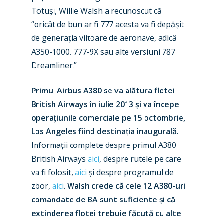
Airshows
Accidents / Incidents
Totuși, Willie Walsh a recunoscut că
Business Jets
Dubai 2025
“oricât de bun ar fi 777 acesta va fi depășit
de generația viitoare de aeronave, adică
Paris 2025
Military
A350-1000, 777-9X sau alte versiuni 787
Farnborough 2024
Trip Reports
Dreamliner.”
Paris 2023
Marketplace
Primul Airbus A380 se va alătura flotei
Farnborough 2022
Jobs
British Airways în iulie 2013 și va începe
operațiunile comerciale pe 15 octombrie,
Dubai 2019
Contact
Los Angeles fiind destinația inaugurală
.
Paris 2019
Informații complete despre primul A380
British Airways
aici
, despre rutele pe care
va fi folosit,
aici
și despre programul de
zbor,
aici
.
Walsh crede că cele 12 A380-uri
comandate de BA sunt suficiente și că
extinderea flotei trebuie făcută cu alte