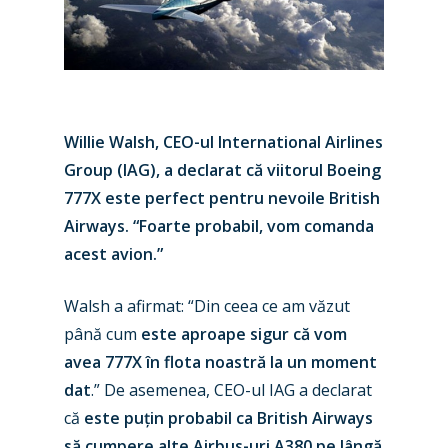
Willie Walsh, CEO-ul International Airlines
Group (IAG), a declarat că viitorul Boeing
777X este perfect pentru nevoile British
Airways. “Foarte probabil, vom comanda
acest avion.”
Walsh a afirmat: “Din ceea ce am văzut
până cum
este aproape sigur că vom
avea 777X în flota noastră la un moment
dat
.” De asemenea, CEO-ul IAG a declarat
că
este puțin probabil ca British Airways
să cumpere alte Airbus-uri A380 pe lângă