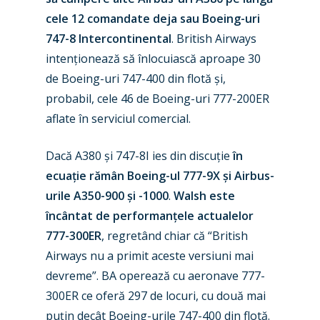
cele 12 comandate deja sau Boeing-uri
747-8 Intercontinental
. British Airways
intenționează să înlocuiască aproape 30
de Boeing-uri 747-400 din flotă și,
probabil, cele 46 de Boeing-uri 777-200ER
aflate în serviciul comercial.
Dacă A380 și 747-8I ies din discuție
în
ecuație rămân Boeing-ul 777-9X și Airbus-
urile A350-900 și -1000
.
Walsh este
încântat de performanțele actualelor
777-300ER
, regretând chiar că “British
Airways nu a primit aceste versiuni mai
New Routes
devreme”. BA operează cu aeronave 777-
Industry
300ER ce oferă 297 de locuri, cu două mai
puțin decât Boeing-urile 747-400 din flotă.