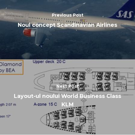
Previous Post
Noul concept Scandinavian Airlines
Next Post
Layout-ul noului World Business Class
KLM